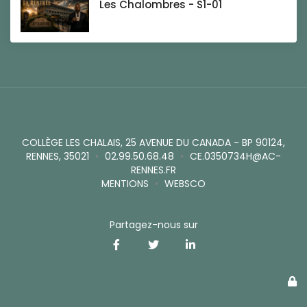
Les Chalombres - S1-01
COLLÈGE LES CHALAIS, 25 AVENUE DU CANADA - BP 90124,
RENNES, 35021
•
02.99.50.68.48
•
CE.0350734H@AC-
RENNES.FR
MENTIONS
•
WEBSCO
Partagez-nous sur