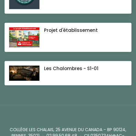
Projet d'établissement
Les Chalombres - S1-01
COLLÈGE LES CHALAIS, 25 AVENUE DU CANADA - BP 90124,
RENNES, 35021
•
02.99.50.68.48
•
CE.0350734H@AC-