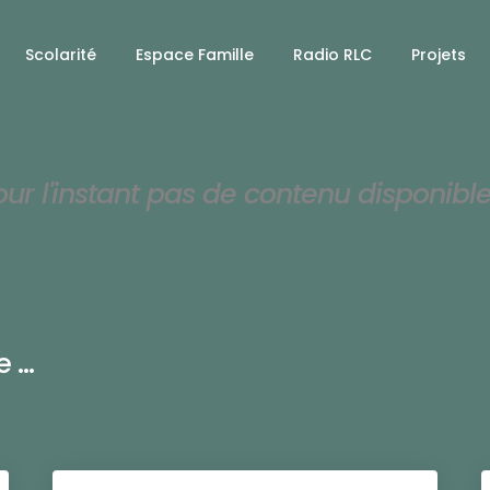
Scolarité
Espace Famille
Radio RLC
Projets
our l'instant pas de contenu disponibl
...