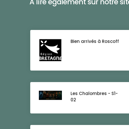
À lire également sur notre site 
Bien arrivés à Roscoff
Les Chalombres - S1-
02