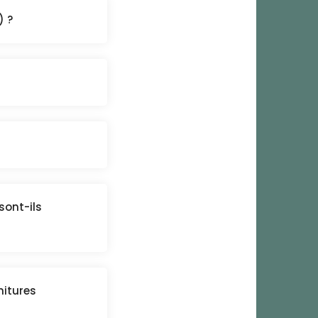
) ?
sont-ils
nitures