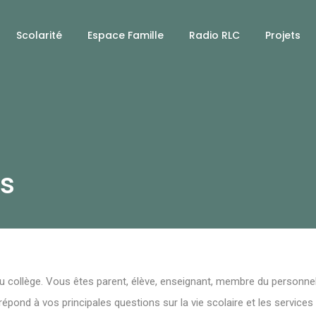
Scolarité
Espace Famille
Radio RLC
Projets
ns
u collège. Vous êtes parent, élève, enseignant, membre du personnel
répond à vos principales questions sur la vie scolaire et les service