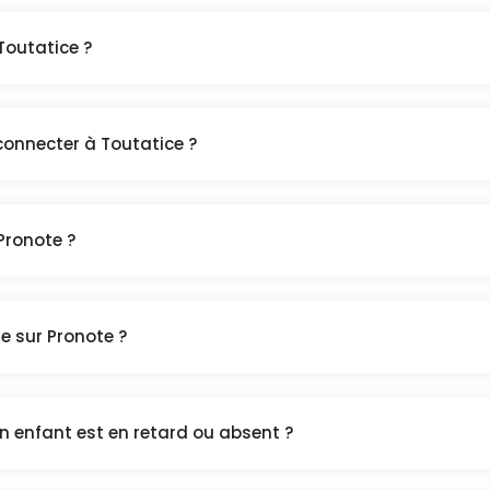
Toutatice ?
nnecter à Toutatice ?
Pronote ?
re sur Pronote ?
n enfant est en retard ou absent ?