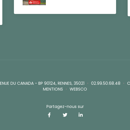
VENUE DU CANADA - BP 90124, RENNES, 35021
•
02.99.50.68.48
•
C
MENTIONS
•
WEBSCO
Partagez-nous sur