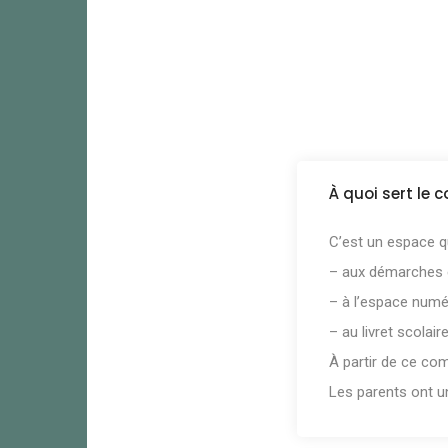
À quoi sert le
C’est un espace q
– aux démarches en
– à l’espace numér
– au livret scolair
À partir de ce com
Les parents ont u