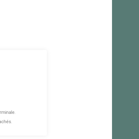
rminale.
achés.