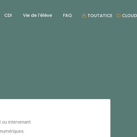
CDI
Vie de l'élève
FAQ
TOUTATICE
CLOUD
 ou intervenant
s numériques.